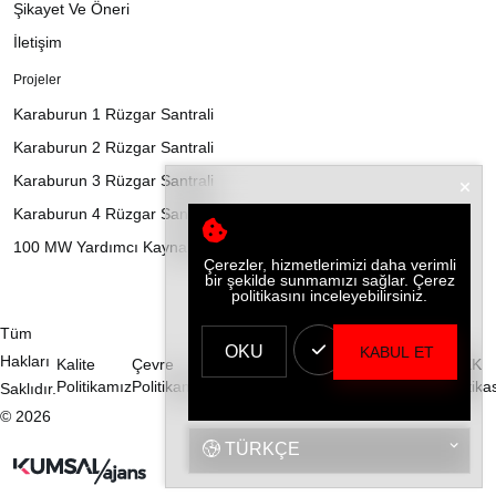
Şikayet Ve Öneri
İletişim
Projeler
Karaburun 1 Rüzgar Santrali
Karaburun 2 Rüzgar Santrali
Karaburun 3 Rüzgar Santrali
Karaburun 4 Rüzgar Santrali
100 MW Yardımcı Kaynak GES Projesi
Çerezler, hizmetlerimizi daha verimli
bir şekilde sunmamızı sağlar. Çerez
politikasını inceleyebilirsiniz.
Tüm
OKU
KABUL ET
Hakları
Kalite
Çevre
Enerji
ISG
BGYS
KVKK
Politikamız
Politikamız
Politikamız
Politikalarımız
Politikası
Politika
Saklıdır.
© 2026
TÜRKÇE