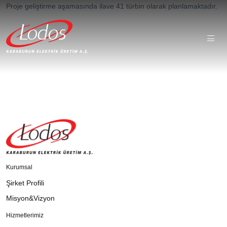
Proje geliştirme aşamasında ilave 41 türbin olarak planlamaktadır.
Kurumsal
Şirket Profili
Misyon&Vizyon
Hizmetlerimiz